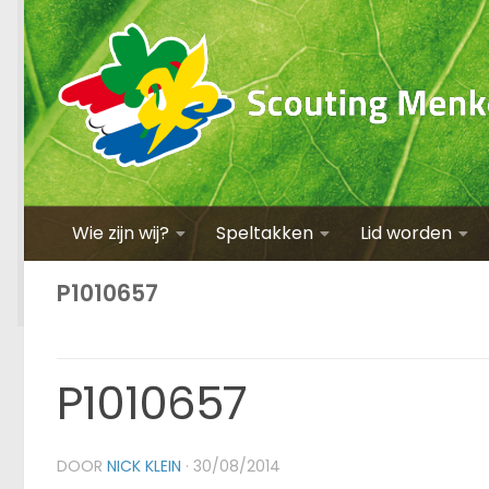
Wie zijn wij?
Speltakken
Lid worden
P1010657
P1010657
DOOR
NICK KLEIN
·
30/08/2014