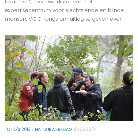
kwamen 2 medewerkster van het
expertisecentrum voor slechtziende en blinde
mensen, VISIO, langs om uitleg te geven over...
FOTO'S 2013
/
NATUURWERKDAG
12/01/2013