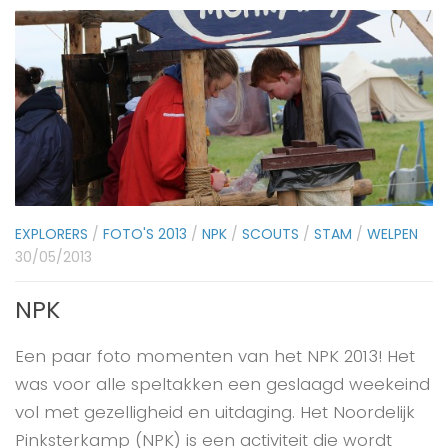
EXPLORERS
/
FOTO'S 2013
/
NPK
/
SCOUTS
/
STAM
/
WELPEN
30/05/2013
NPK
Een paar foto momenten van het NPK 2013! Het
was voor alle speltakken een geslaagd weekeind
vol met gezelligheid en uitdaging. Het Noordelijk
Pinksterkamp (NPK) is een activiteit die wordt