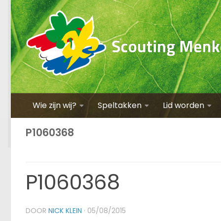
Wie zijn wij?
Speltakken
Lid worden
P1060368
P1060368
DOOR
NICK KLEIN
·
05/08/2015