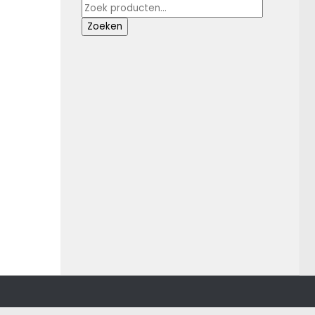
Zoeken
naar:
Zoeken