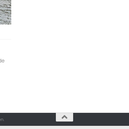
de
n.