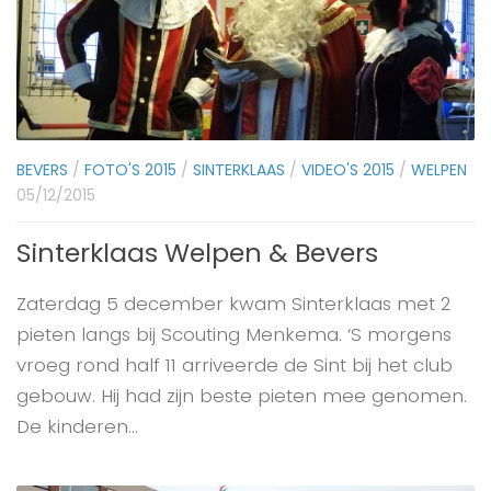
BEVERS
/
FOTO'S 2015
/
SINTERKLAAS
/
VIDEO'S 2015
/
WELPEN
05/12/2015
Sinterklaas Welpen & Bevers
Zaterdag 5 december kwam Sinterklaas met 2
pieten langs bij Scouting Menkema. ‘S morgens
vroeg rond half 11 arriveerde de Sint bij het club
gebouw. Hij had zijn beste pieten mee genomen.
De kinderen...