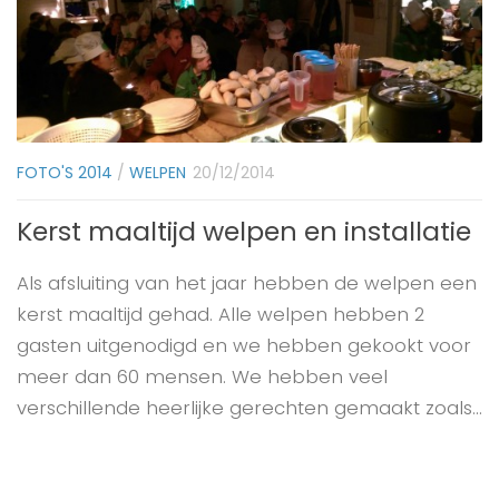
FOTO'S 2014
/
WELPEN
20/12/2014
Kerst maaltijd welpen en installatie
Als afsluiting van het jaar hebben de welpen een
kerst maaltijd gehad. Alle welpen hebben 2
gasten uitgenodigd en we hebben gekookt voor
meer dan 60 mensen. We hebben veel
verschillende heerlijke gerechten gemaakt zoals...