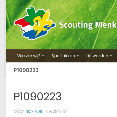
Wie zijn wij?
Speltakken
Lid worden
P1090223
P1090223
DOOR
NICK KLEIN
·
09/08/2017