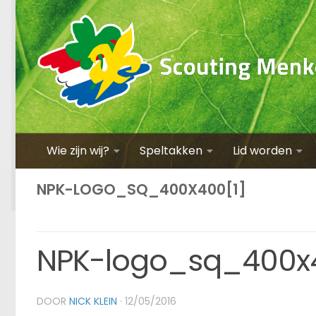
Wie zijn wij?
Speltakken
Lid worden
NPK-LOGO_SQ_400X400[1]
NPK-logo_sq_400x4
DOOR
NICK KLEIN
·
12/05/2016