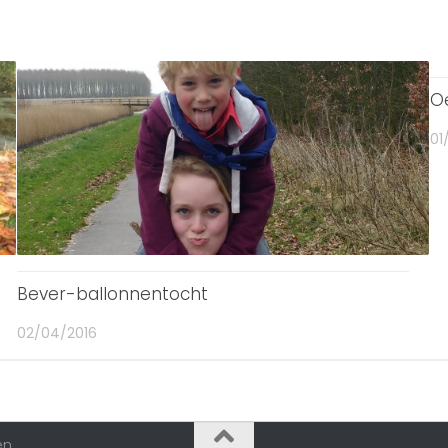
O
01
Bever-ballonnentocht
02/04/2016
n.